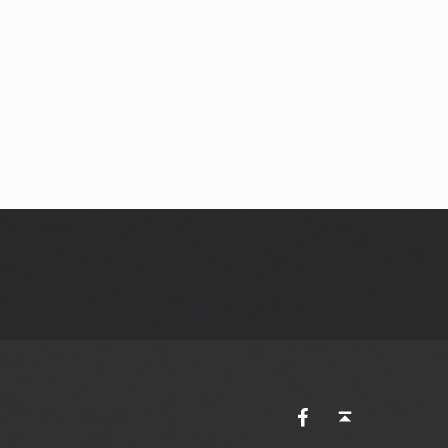
AVES Ostkantone bei Facebook
Back to top ↑