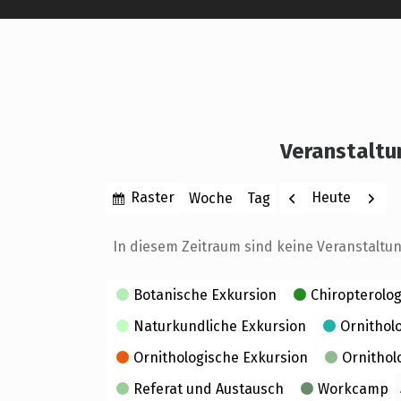
Veranstaltu
Anzeigen
Zurück
Weite
Raster
Heute
Woche
Tag
Monat
Jahr
als
In diesem Zeitraum sind keine Veranstaltu
Kategorien
Botanische Exkursion
Chiropterolog
Naturkundliche Exkursion
Ornithol
Ornithologische Exkursion
Ornithol
Referat und Austausch
Workcamp