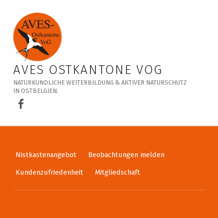
Veranstaltungskalender – AVES Ostkantone VoG
AVES OSTKANTONE VOG
NATURKUNDLICHE WEITERBILDUNG & AKTIVER NATURSCHUTZ
IN OSTBELGIEN.
AVES Ostkantone bei Facebook
Nistkastenangebot
Beobachtungen melden
Kundenzufriedenheit
Mitgliedschaft