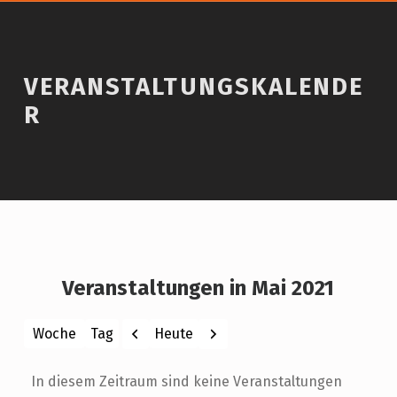
VERANSTALTUNGSKALENDE
R
Veranstaltungen in Mai 2021
Zurück
Weiter
Heute
Woche
Tag
Monat
Jahr
In diesem Zeitraum sind keine Veranstaltungen