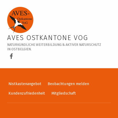
Veranstaltungskalender – AVES Ostkantone VoG
AVES OSTKANTONE VOG
NATURKUNDLICHE WEITERBILDUNG & AKTIVER NATURSCHUTZ
IN OSTBELGIEN.
AVES Ostkantone bei Facebook
Nistkastenangebot
Beobachtungen melden
Kundenzufriedenheit
Mitgliedschaft