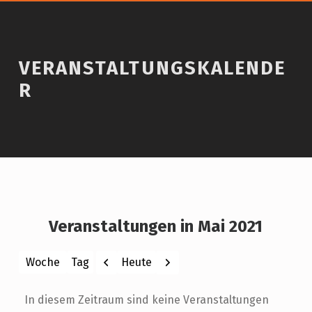
VERANSTALTUNGSKALENDE
R
Veranstaltungen in Mai 2021
Zurück
Weiter
Heute
Woche
Tag
Monat
Jahr
In diesem Zeitraum sind keine Veranstaltungen