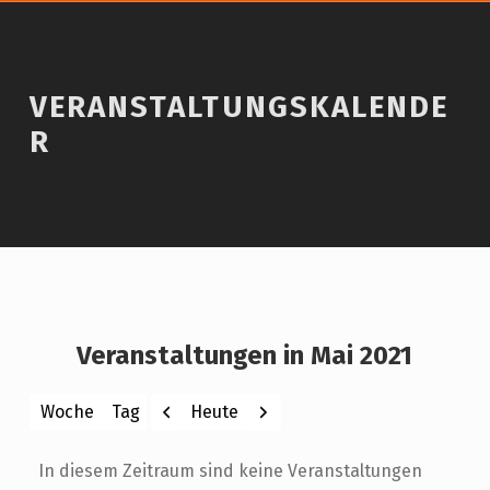
VERANSTALTUNGSKALENDE
R
Veranstaltungen in Mai 2021
Zurück
Weiter
Heute
Woche
Tag
Monat
Jahr
In diesem Zeitraum sind keine Veranstaltungen