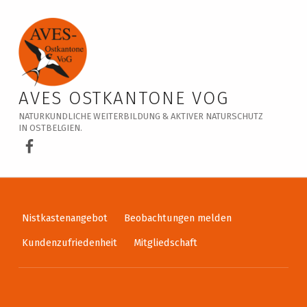
Veranstaltungskalender – AVES Ostkantone VoG
AVES OSTKANTONE VOG
NATURKUNDLICHE WEITERBILDUNG & AKTIVER NATURSCHUTZ
IN OSTBELGIEN.
AVES Ostkantone bei Facebook
Nistkastenangebot
Beobachtungen melden
Kundenzufriedenheit
Mitgliedschaft