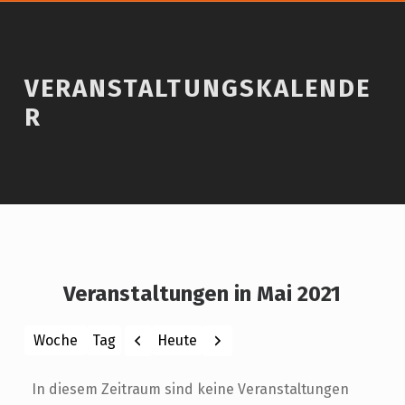
VERANSTALTUNGSKALENDE
R
Veranstaltungen in Mai 2021
Zurück
Weiter
Heute
Woche
Tag
Monat
Jahr
In diesem Zeitraum sind keine Veranstaltungen