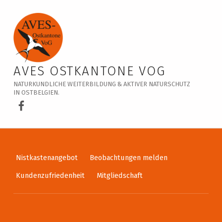
Veranstaltungskalender – AVES Ostkantone VoG
AVES OSTKANTONE VOG
NATURKUNDLICHE WEITERBILDUNG & AKTIVER NATURSCHUTZ
IN OSTBELGIEN.
AVES Ostkantone bei Facebook
Nistkastenangebot
Beobachtungen melden
Kundenzufriedenheit
Mitgliedschaft