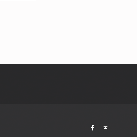
AVES Ostkantone bei Facebook
Back to top ↑