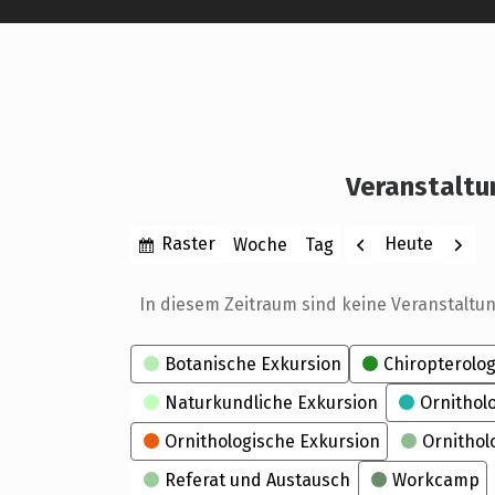
Veranstaltu
Anzeigen
Zurück
Weite
Raster
Heute
Woche
Tag
Monat
Jahr
als
In diesem Zeitraum sind keine Veranstaltu
Kategorien
Botanische Exkursion
Chiropterolog
Naturkundliche Exkursion
Ornithol
Ornithologische Exkursion
Ornithol
Referat und Austausch
Workcamp