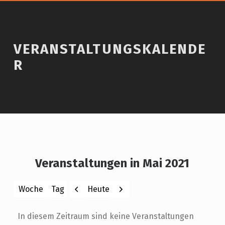
VERANSTALTUNGSKALENDE
R
Veranstaltungen in Mai 2021
Zurück
Weiter
Heute
Woche
Tag
Monat
Jahr
In diesem Zeitraum sind keine Veranstaltungen