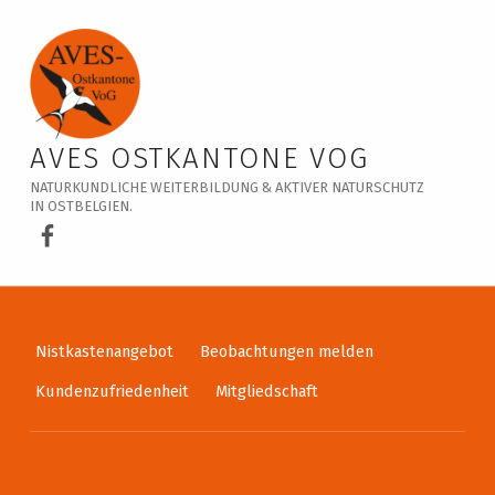
Veranstaltungskalender – AVES Ostkantone VoG
AVES OSTKANTONE VOG
NATURKUNDLICHE WEITERBILDUNG & AKTIVER NATURSCHUTZ
IN OSTBELGIEN.
AVES Ostkantone bei Facebook
Nistkastenangebot
Beobachtungen melden
Kundenzufriedenheit
Mitgliedschaft