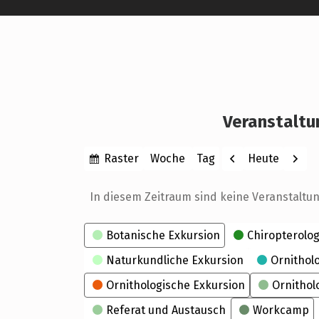
Veranstaltu
Anzeigen
Zurück
Weite
Raster
Heute
Woche
Tag
Monat
Jahr
als
In diesem Zeitraum sind keine Veranstaltu
Kategorien
Botanische Exkursion
Chiropterolog
Naturkundliche Exkursion
Ornithol
Ornithologische Exkursion
Ornithol
Referat und Austausch
Workcamp