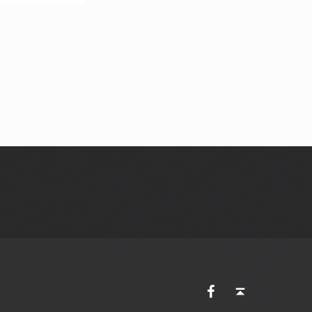
AVES Ostkantone bei Facebook
Back to top ↑