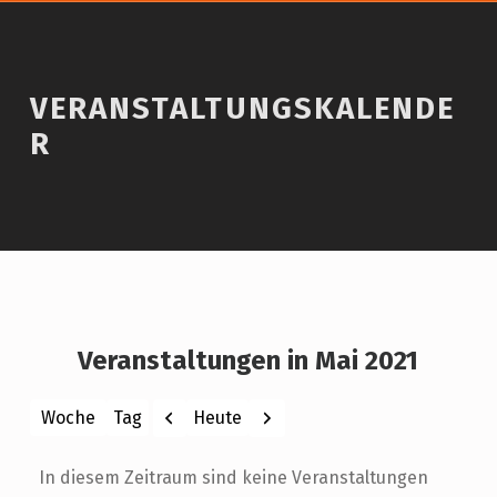
VERANSTALTUNGSKALENDE
R
Veranstaltungen in Mai 2021
Zurück
Weiter
Heute
Woche
Tag
Monat
Jahr
In diesem Zeitraum sind keine Veranstaltungen