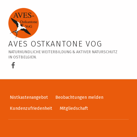
Veranstaltungskalender – AVES Ostkantone VoG
AVES OSTKANTONE VOG
NATURKUNDLICHE WEITERBILDUNG & AKTIVER NATURSCHUTZ
IN OSTBELGIEN.
AVES Ostkantone bei Facebook
Nistkastenangebot
Beobachtungen melden
Kundenzufriedenheit
Mitgliedschaft