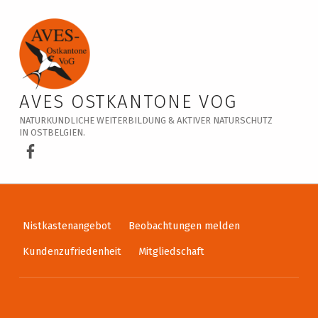
Veranstaltungskalender – AVES Ostkantone VoG
AVES OSTKANTONE VOG
NATURKUNDLICHE WEITERBILDUNG & AKTIVER NATURSCHUTZ
IN OSTBELGIEN.
AVES Ostkantone bei Facebook
Nistkastenangebot
Beobachtungen melden
Kundenzufriedenheit
Mitgliedschaft