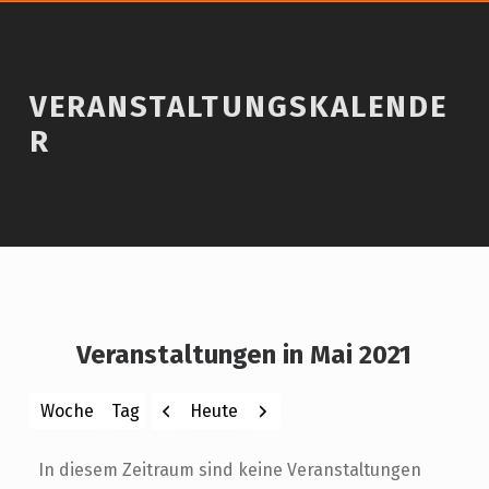
VERANSTALTUNGSKALENDE
R
Veranstaltungen in Mai 2021
Zurück
Weiter
Heute
Woche
Tag
Monat
Jahr
In diesem Zeitraum sind keine Veranstaltungen