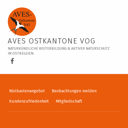
Veranstaltungskalender – AVES Ostkantone VoG
AVES OSTKANTONE VOG
NATURKUNDLICHE WEITERBILDUNG & AKTIVER NATURSCHUTZ
IN OSTBELGIEN.
AVES Ostkantone bei Facebook
Nistkastenangebot
Beobachtungen melden
Kundenzufriedenheit
Mitgliedschaft