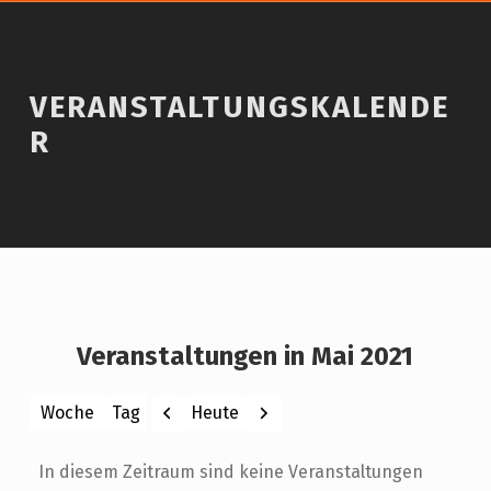
VERANSTALTUNGSKALENDE
R
Veranstaltungen in Mai 2021
Zurück
Weiter
Heute
Woche
Tag
Monat
Jahr
In diesem Zeitraum sind keine Veranstaltungen