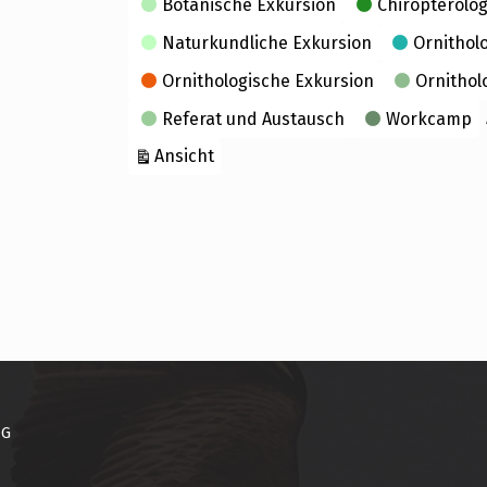
Botanische Exkursion
Chiropterolog
Naturkundliche Exkursion
Ornithol
Ornithologische Exkursion
Ornithol
Referat und Austausch
Workcamp
ausdrucken
Ansicht
NG