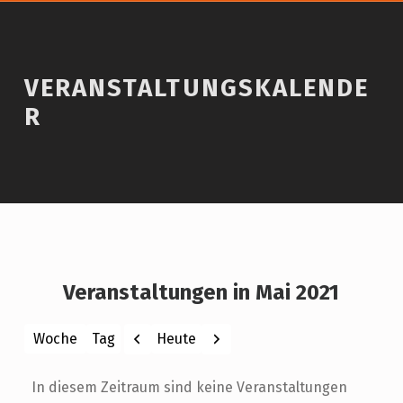
VERANSTALTUNGSKALENDE
R
Veranstaltungen in Mai 2021
Zurück
Weiter
Heute
Woche
Tag
Monat
Jahr
In diesem Zeitraum sind keine Veranstaltungen