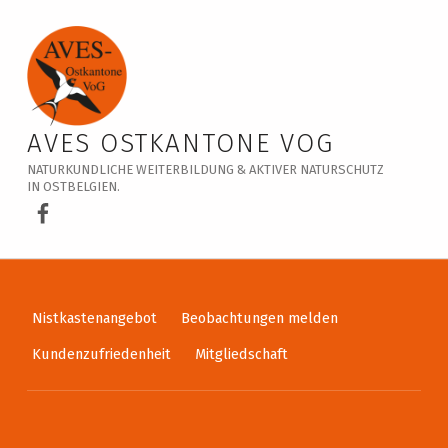
Veranstaltungskalender – AVES Ostkantone VoG
AVES OSTKANTONE VOG
NATURKUNDLICHE WEITERBILDUNG & AKTIVER NATURSCHUTZ
IN OSTBELGIEN.
AVES Ostkantone bei Facebook
Nistkastenangebot
Beobachtungen melden
Kundenzufriedenheit
Mitgliedschaft