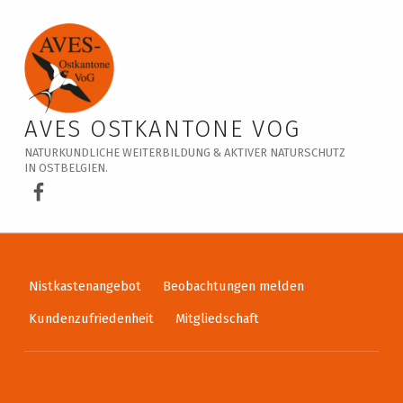
Veranstaltungskalender – AVES Ostkantone VoG
AVES OSTKANTONE VOG
NATURKUNDLICHE WEITERBILDUNG & AKTIVER NATURSCHUTZ
IN OSTBELGIEN.
AVES Ostkantone bei Facebook
Nistkastenangebot
Beobachtungen melden
Kundenzufriedenheit
Mitgliedschaft