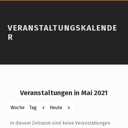
VERANSTALTUNGSKALENDE
R
Veranstaltungen in Mai 2021
Zurück
Weiter
Heute
Woche
Tag
Monat
Jahr
In diesem Zeitraum sind keine Veranstaltungen