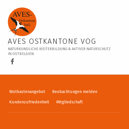
Veranstaltungskalender – AVES Ostkantone VoG
AVES OSTKANTONE VOG
NATURKUNDLICHE WEITERBILDUNG & AKTIVER NATURSCHUTZ
IN OSTBELGIEN.
AVES Ostkantone bei Facebook
Nistkastenangebot
Beobachtungen melden
Kundenzufriedenheit
Mitgliedschaft