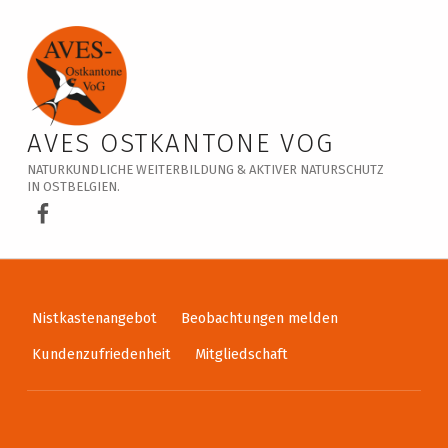
Veranstaltungskalender – AVES Ostkantone VoG
AVES OSTKANTONE VOG
NATURKUNDLICHE WEITERBILDUNG & AKTIVER NATURSCHUTZ
IN OSTBELGIEN.
AVES Ostkantone bei Facebook
Nistkastenangebot
Beobachtungen melden
Kundenzufriedenheit
Mitgliedschaft