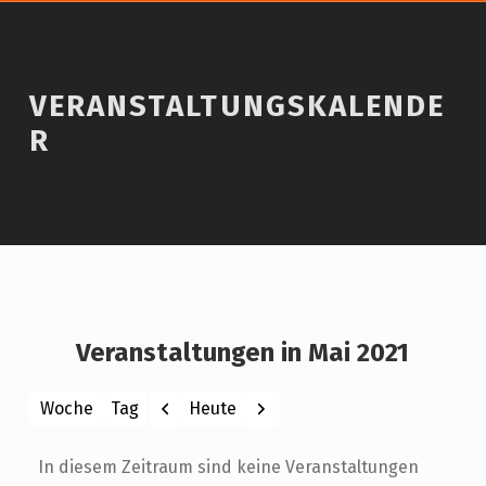
VERANSTALTUNGSKALENDE
R
Veranstaltungen in Mai 2021
Zurück
Weiter
Heute
Woche
Tag
Monat
Jahr
In diesem Zeitraum sind keine Veranstaltungen