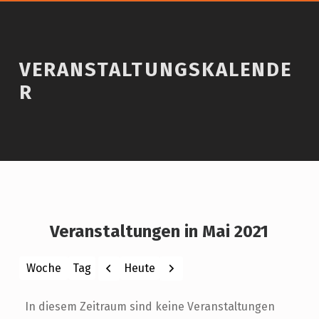
VERANSTALTUNGSKALENDE
R
Veranstaltungen in Mai 2021
Zurück
Weiter
Heute
Woche
Tag
Monat
Jahr
In diesem Zeitraum sind keine Veranstaltungen