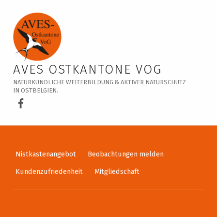
Veranstaltungskalender – AVES Ostkantone VoG
AVES OSTKANTONE VOG
NATURKUNDLICHE WEITERBILDUNG & AKTIVER NATURSCHUTZ
IN OSTBELGIEN.
AVES Ostkantone bei Facebook
Nistkastenangebot
Beobachtungen melden
Kundenzufriedenheit
Mitgliedschaft