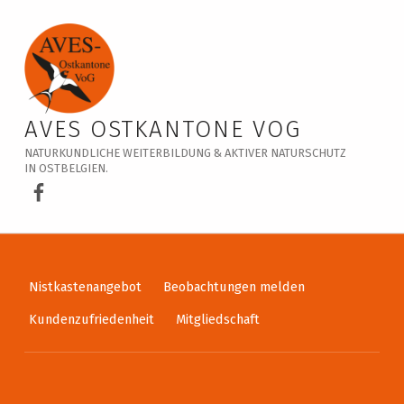
Veranstaltungskalender – AVES Ostkantone VoG
AVES OSTKANTONE VOG
NATURKUNDLICHE WEITERBILDUNG & AKTIVER NATURSCHUTZ
IN OSTBELGIEN.
AVES Ostkantone bei Facebook
Nistkastenangebot
Beobachtungen melden
Kundenzufriedenheit
Mitgliedschaft