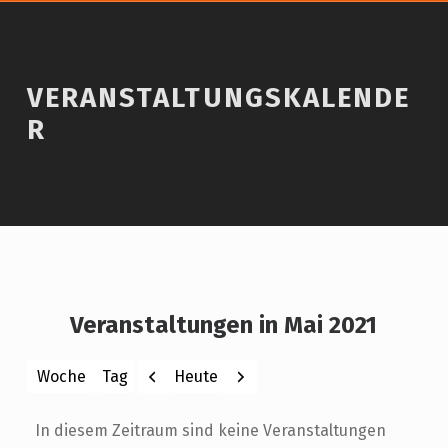
VERANSTALTUNGSKALENDE
R
Veranstaltungen in Mai 2021
Zurück
Weiter
Heute
Woche
Tag
Monat
Jahr
In diesem Zeitraum sind keine Veranstaltungen