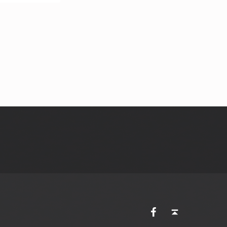
AVES Ostkantone bei Facebook
Back to top ↑