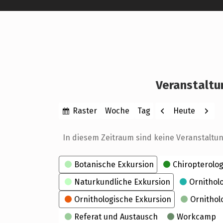
Veranstaltu
Anzeigen
Zurück
Weite
Raster
Heute
Woche
Tag
Monat
Jahr
als
In diesem Zeitraum sind keine Veranstaltu
Kategorien
Botanische Exkursion
Chiropterolog
Naturkundliche Exkursion
Ornithol
Ornithologische Exkursion
Ornithol
Referat und Austausch
Workcamp