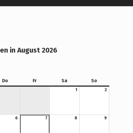
en in August 2026
Donnerstag
Freitag
Samstag
Sonntag
Do
Fr
Sa
So
1. August 2026
2. August 2026
1
2
6. August 2026
7. August 2026
8. August 2026
9. August 2026
6
7
8
9