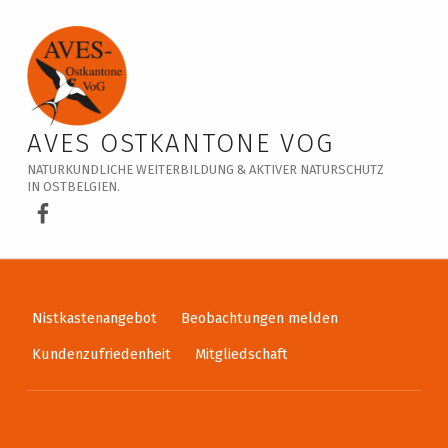
Veranstaltungskalender – AVES Ostkantone VoG
AVES OSTKANTONE VOG
NATURKUNDLICHE WEITERBILDUNG & AKTIVER NATURSCHUTZ
IN OSTBELGIEN.
AVES Ostkantone bei Facebook
Nistkastenangebot
Beobachtungen melden
Kundenzufriedenheit
Mitgliedschaft