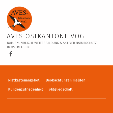
Veranstaltungskalender – AVES Ostkantone VoG
AVES OSTKANTONE VOG
NATURKUNDLICHE WEITERBILDUNG & AKTIVER NATURSCHUTZ
IN OSTBELGIEN.
AVES Ostkantone bei Facebook
Nistkastenangebot
Beobachtungen melden
Kundenzufriedenheit
Mitgliedschaft