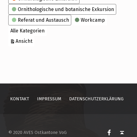
Ornithologische und botanische Exkursion
Referat und Austausch
Workcamp
Alle Kategorien
ausdrucken
Ansicht
Skip back to main navigation
KONTAKT
IMPRESSUM
DATENSCHUTZERKLÄRUNG
AVES Ostkantone bei Facebook
Back to top ↑
© 2020 AVES Ostkantone VoG