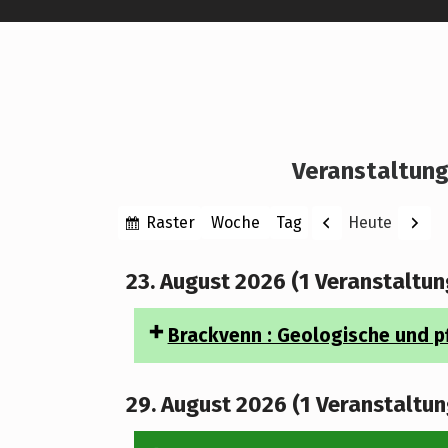
Veranstaltung
Anzeigen
Zurück
Weite
Raster
Heute
Woche
Tag
Monat
Jahr
als
23. August 2026
(1 Veranstaltun
Brackvenn : Geologische und pf
29. August 2026
(1 Veranstaltun