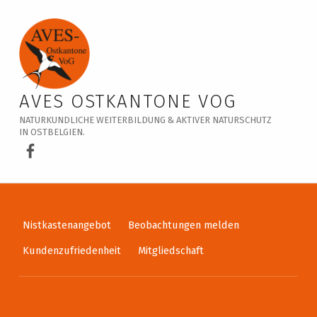
Veranstaltungskalender – AVES Ostkantone VoG
AVES OSTKANTONE VOG
NATURKUNDLICHE WEITERBILDUNG & AKTIVER NATURSCHUTZ
IN OSTBELGIEN.
AVES Ostkantone bei Facebook
Nistkastenangebot
Beobachtungen melden
Kundenzufriedenheit
Mitgliedschaft