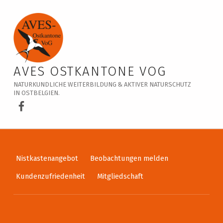
Veranstaltungskalender – AVES Ostkantone VoG
AVES OSTKANTONE VOG
NATURKUNDLICHE WEITERBILDUNG & AKTIVER NATURSCHUTZ
IN OSTBELGIEN.
AVES Ostkantone bei Facebook
Nistkastenangebot
Beobachtungen melden
Kundenzufriedenheit
Mitgliedschaft