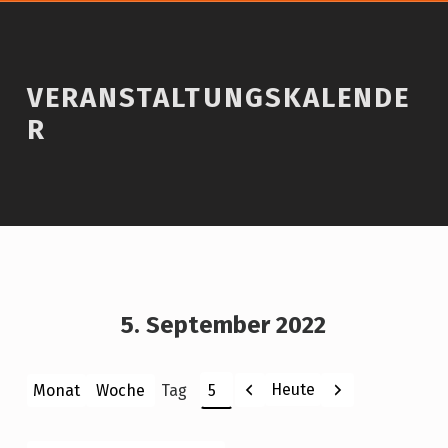
VERANSTALTUNGSKALENDE
R
5. September 2022
Zurück
Weiter
Heute
Monat
Woche
Tag
Monat
Tag
Jahr