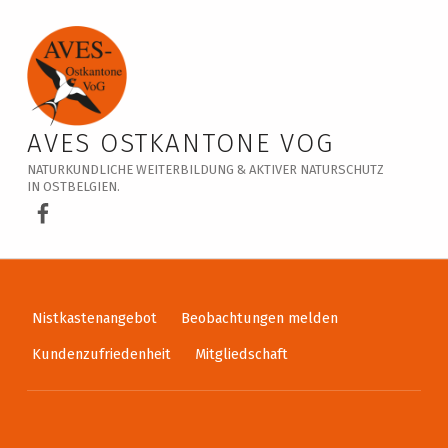
Veranstaltungskalender – AVES Ostkantone VoG
AVES OSTKANTONE VOG
NATURKUNDLICHE WEITERBILDUNG & AKTIVER NATURSCHUTZ
IN OSTBELGIEN.
AVES Ostkantone bei Facebook
Nistkastenangebot
Beobachtungen melden
Kundenzufriedenheit
Mitgliedschaft