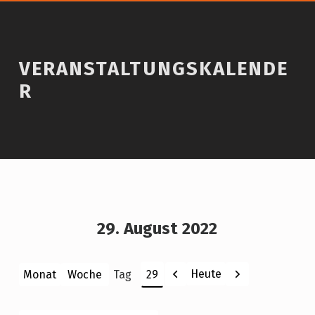
VERANSTALTUNGSKALENDE
R
29. August 2022
Zurück
Weiter
Heute
Monat
Woche
Tag
Monat
Tag
Jahr