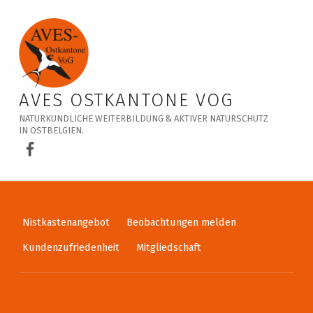
Veranstaltungskalender – AVES Ostkantone VoG
AVES OSTKANTONE VOG
NATURKUNDLICHE WEITERBILDUNG & AKTIVER NATURSCHUTZ
IN OSTBELGIEN.
AVES Ostkantone bei Facebook
Nistkastenangebot
Beobachtungen melden
Kundenzufriedenheit
Mitgliedschaft