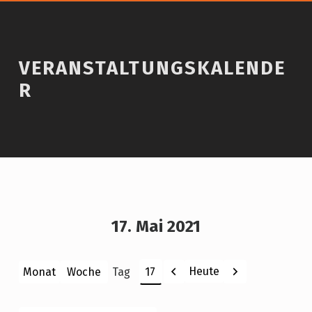
VERANSTALTUNGSKALENDE
R
17. Mai 2021
Zurück
Weiter
Heute
Monat
Woche
Tag
Monat
Tag
Jahr