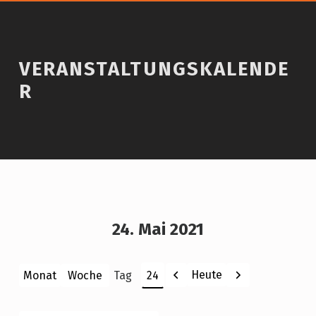
VERANSTALTUNGSKALENDE
R
24. Mai 2021
Zurück
Weiter
Heute
Monat
Woche
Tag
Monat
Tag
Jahr