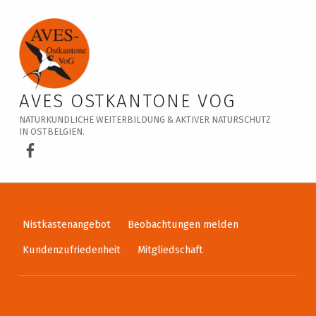
Veranstaltungskalender – AVES Ostkantone VoG
AVES OSTKANTONE VOG
NATURKUNDLICHE WEITERBILDUNG & AKTIVER NATURSCHUTZ
IN OSTBELGIEN.
AVES Ostkantone bei Facebook
Nistkastenangebot
Beobachtungen melden
Kundenzufriedenheit
Mitgliedschaft