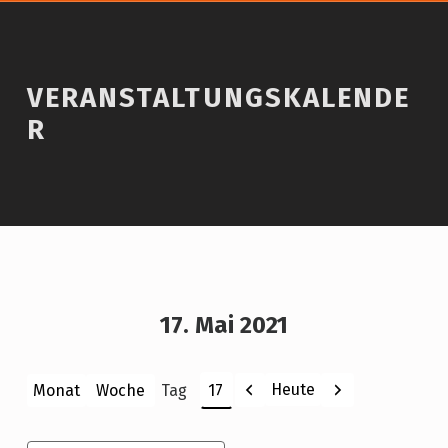
VERANSTALTUNGSKALENDE
R
17. Mai 2021
Zurück
Weiter
Heute
Monat
Woche
Tag
Monat
Tag
Jahr