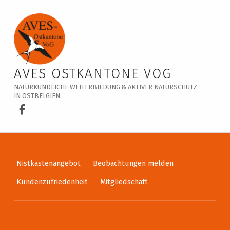
Veranstaltungskalender – AVES Ostkantone VoG
AVES OSTKANTONE VOG
NATURKUNDLICHE WEITERBILDUNG & AKTIVER NATURSCHUTZ
IN OSTBELGIEN.
AVES Ostkantone bei Facebook
Nistkastenangebot
Beobachtungen melden
Kundenzufriedenheit
Mitgliedschaft