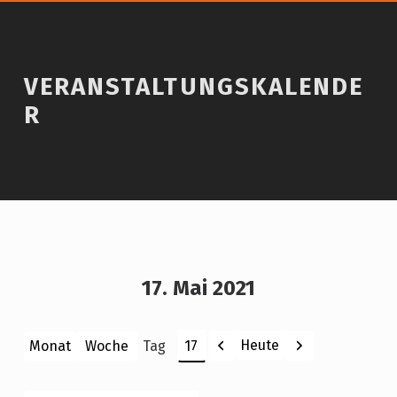
VERANSTALTUNGSKALENDE
R
17. Mai 2021
Zurück
Weiter
Heute
Monat
Woche
Tag
Monat
Tag
Jahr