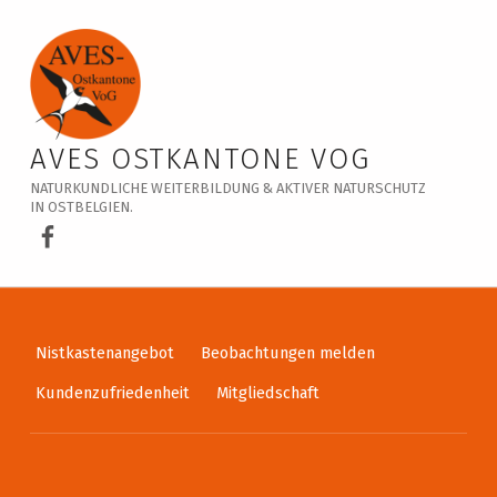
Veranstaltungskalender – AVES Ostkantone VoG
AVES OSTKANTONE VOG
NATURKUNDLICHE WEITERBILDUNG & AKTIVER NATURSCHUTZ
IN OSTBELGIEN.
AVES Ostkantone bei Facebook
Nistkastenangebot
Beobachtungen melden
Kundenzufriedenheit
Mitgliedschaft