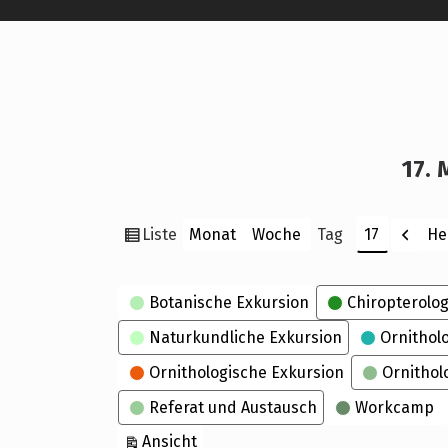
17. 
Ansicht
Zurü
Liste
He
Monat
Woche
Tag
Monat
Tag
Jahr
als
Kategorien
Botanische Exkursion
Chiropterolog
Naturkundliche Exkursion
Ornithol
Ornithologische Exkursion
Ornithol
Referat und Austausch
Workcamp
ausdrucken
Ansicht