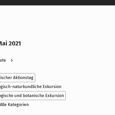
Mai 2021
ck
Weiter
ute
ischer Aktionstag
ogisch-naturkundliche Exkursion
ogische und botanische Exkursion
Alle Kategorien