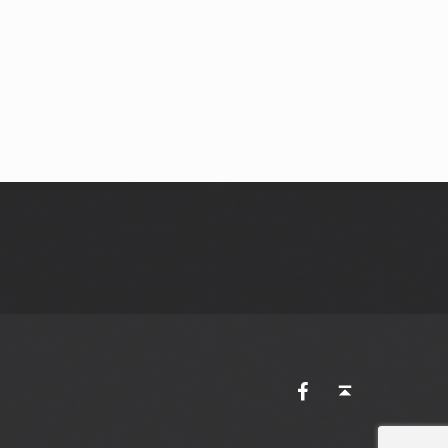
AVES Ostkantone bei Facebook
Back to top ↑