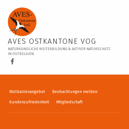
Veranstaltungskalender – AVES Ostkantone VoG
AVES OSTKANTONE VOG
NATURKUNDLICHE WEITERBILDUNG & AKTIVER NATURSCHUTZ
IN OSTBELGIEN.
AVES Ostkantone bei Facebook
Nistkastenangebot
Beobachtungen melden
Kundenzufriedenheit
Mitgliedschaft