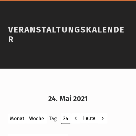
VERANSTALTUNGSKALENDE
R
24. Mai 2021
Zurück
Weiter
Heute
Monat
Woche
Tag
Monat
Tag
Jahr