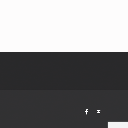
AVES Ostkantone bei Facebook
Back to top ↑