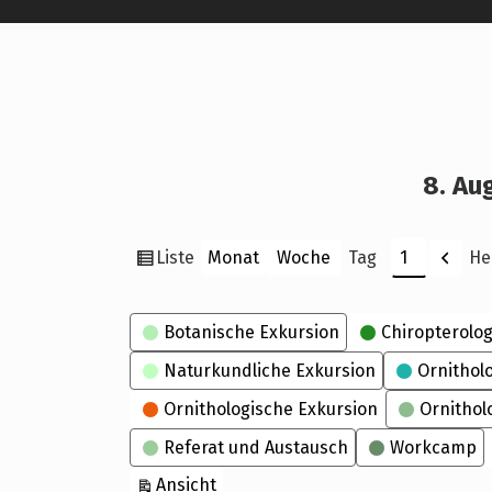
8. Au
Ansicht
Zurü
Liste
He
Monat
Woche
Tag
Monat
Tag
Jahr
als
Kategorien
Botanische Exkursion
Chiropterolog
Naturkundliche Exkursion
Ornithol
Ornithologische Exkursion
Ornithol
Referat und Austausch
Workcamp
ausdrucken
Ansicht