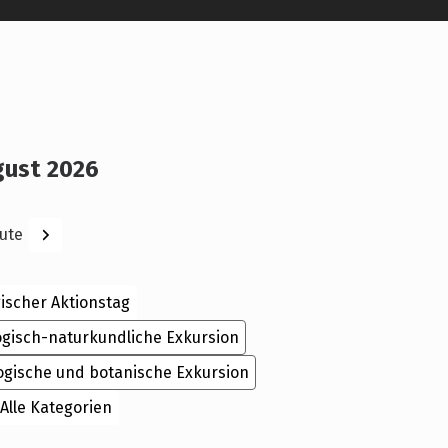
gust 2026
ck
Weiter
ute
ischer Aktionstag
ogisch-naturkundliche Exkursion
ogische und botanische Exkursion
Alle Kategorien