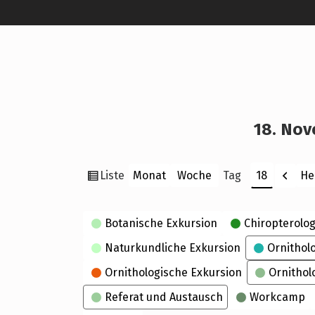
18. Nov
Ansicht
Zurü
Liste
He
Monat
Woche
Tag
Monat
Tag
Jahr
als
Kategorien
Botanische Exkursion
Chiropterolog
Naturkundliche Exkursion
Ornithol
Ornithologische Exkursion
Ornithol
Referat und Austausch
Workcamp