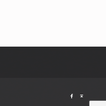
AVES Ostkantone bei Facebook
Back to top ↑