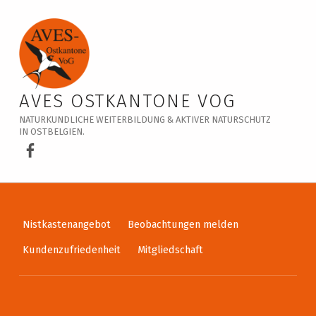
Veranstaltungskalender – AVES Ostkantone VoG
AVES OSTKANTONE VOG
NATURKUNDLICHE WEITERBILDUNG & AKTIVER NATURSCHUTZ
IN OSTBELGIEN.
AVES Ostkantone bei Facebook
Nistkastenangebot
Beobachtungen melden
Kundenzufriedenheit
Mitgliedschaft