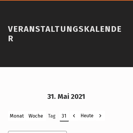
VERANSTALTUNGSKALENDE
R
31. Mai 2021
Zurück
Weiter
Heute
Monat
Woche
Tag
Monat
Tag
Jahr