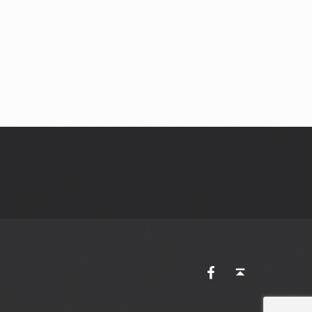
AVES Ostkantone bei Facebook
Back to top ↑