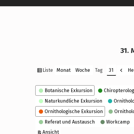
31. 
Ansicht
Zurü
Liste
He
Monat
Woche
Tag
Monat
Tag
Jahr
als
Kategorien
Botanische Exkursion
Chiropterolog
Naturkundliche Exkursion
Ornithol
Ornithologische Exkursion
Ornithol
Referat und Austausch
Workcamp
ausdrucken
Ansicht