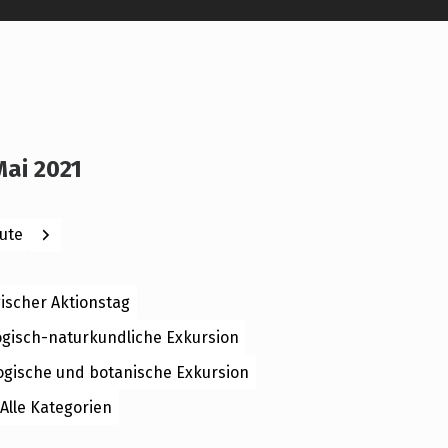
Mai 2021
ck
Weiter
ute
ischer Aktionstag
ogisch-naturkundliche Exkursion
ogische und botanische Exkursion
Alle Kategorien