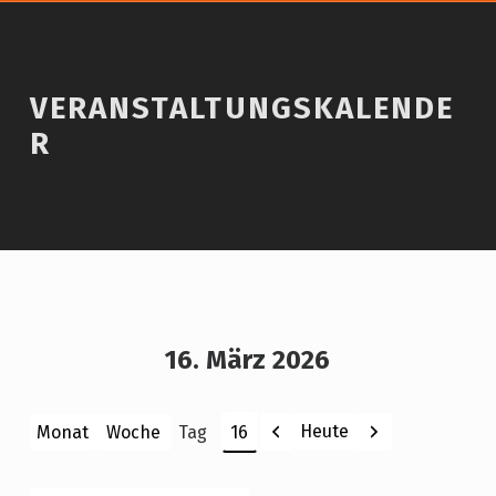
VERANSTALTUNGSKALENDE
R
16. März 2026
Zurück
Weiter
Heute
Monat
Woche
Tag
Monat
Tag
Jahr