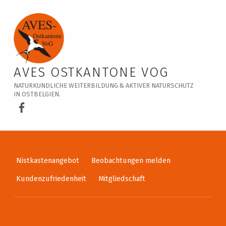
Veranstaltungskalender – AVES Ostkantone VoG
AVES OSTKANTONE VOG
NATURKUNDLICHE WEITERBILDUNG & AKTIVER NATURSCHUTZ
IN OSTBELGIEN.
AVES Ostkantone bei Facebook
Nistkastenangebot
Beobachtungen melden
Kundenzufriedenheit
Mitgliedschaft