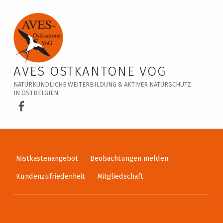
Veranstaltungskalender – AVES Ostkantone VoG
AVES OSTKANTONE VOG
NATURKUNDLICHE WEITERBILDUNG & AKTIVER NATURSCHUTZ
IN OSTBELGIEN.
AVES Ostkantone bei Facebook
Nistkastenangebot
Beobachtungen melden
Kundenzufriedenheit
Mitgliedschaft