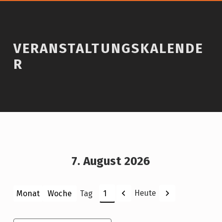
VERANSTALTUNGSKALENDE
R
7. August 2026
Zurück
Weiter
Heute
Monat
Woche
Tag
Monat
Tag
Jahr