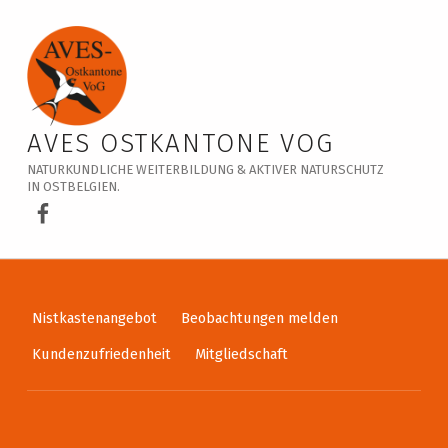
Veranstaltungskalender – AVES Ostkantone VoG
AVES OSTKANTONE VOG
NATURKUNDLICHE WEITERBILDUNG & AKTIVER NATURSCHUTZ
IN OSTBELGIEN.
AVES Ostkantone bei Facebook
Nistkastenangebot
Beobachtungen melden
Kundenzufriedenheit
Mitgliedschaft