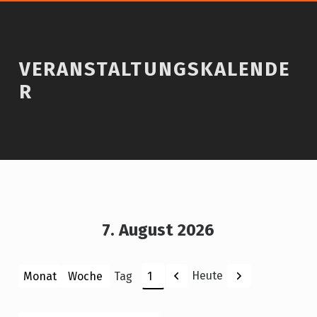
VERANSTALTUNGSKALENDE
R
7. August 2026
Zurück
Weiter
Heute
Monat
Woche
Tag
Monat
Tag
Jahr