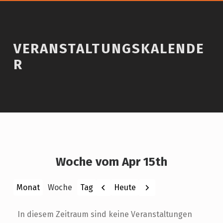
VERANSTALTUNGSKALENDE
R
Woche vom Apr 15th
Zurück
Weiter
Heute
Monat
Woche
Tag
In diesem Zeitraum sind keine Veranstaltungen