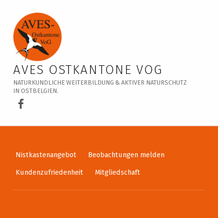
Veranstaltungskalender – AVES Ostkantone VoG
AVES OSTKANTONE VOG
NATURKUNDLICHE WEITERBILDUNG & AKTIVER NATURSCHUTZ
IN OSTBELGIEN.
AVES Ostkantone bei Facebook
Nistkastenangebot
Beobachtungen melden
Kundenzufriedenheit
Mitgliedschaft