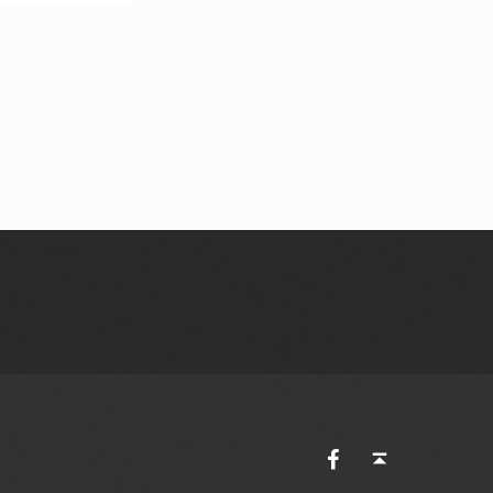
AVES Ostkantone bei Facebook
Back to top ↑