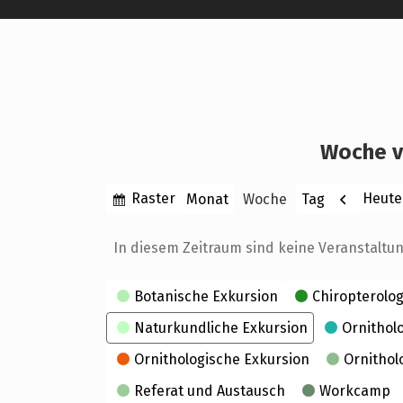
Woche v
Anzeigen
Zurück
Raster
Heute
Monat
Woche
Tag
als
In diesem Zeitraum sind keine Veranstaltu
Kategorien
Botanische Exkursion
Chiropterolog
Naturkundliche Exkursion
Ornithol
Ornithologische Exkursion
Ornithol
Referat und Austausch
Workcamp