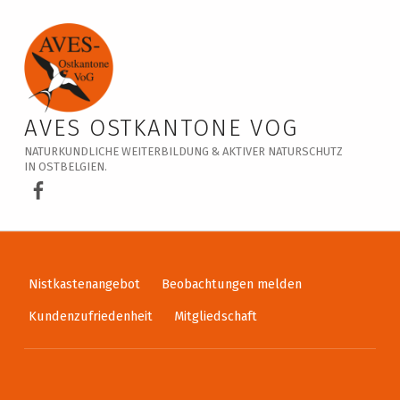
Veranstaltungskalender – AVES Ostkantone VoG
AVES OSTKANTONE VOG
NATURKUNDLICHE WEITERBILDUNG & AKTIVER NATURSCHUTZ
IN OSTBELGIEN.
AVES Ostkantone bei Facebook
Nistkastenangebot
Beobachtungen melden
Kundenzufriedenheit
Mitgliedschaft