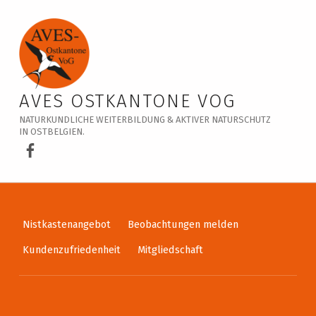
Veranstaltungskalender – AVES Ostkantone VoG
AVES OSTKANTONE VOG
NATURKUNDLICHE WEITERBILDUNG & AKTIVER NATURSCHUTZ
IN OSTBELGIEN.
AVES Ostkantone bei Facebook
Nistkastenangebot
Beobachtungen melden
Kundenzufriedenheit
Mitgliedschaft