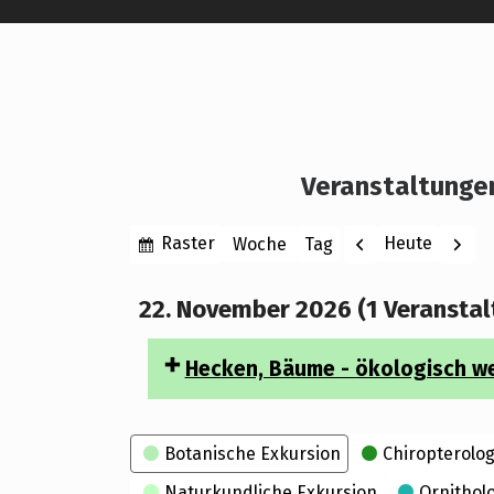
Veranstaltunge
Anzeigen
Zurück
Weite
Raster
Heute
Woche
Tag
Monat
Jahr
als
22. November 2026
(1 Veranstal
Hecken, Bäume - ökologisch w
Kategorien
Botanische Exkursion
Chiropterolog
Naturkundliche Exkursion
Ornithol