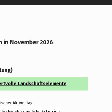
n in November 2026
r
tung)
ertvolle Landschaftselemente
ischer Aktionstag
ogisch-naturkundliche Exkursion