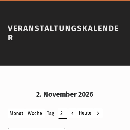
VERANSTALTUNGSKALENDE
R
2. November 2026
Zurück
Weiter
Heute
Monat
Woche
Tag
Monat
Tag
Jahr