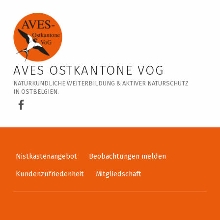
Veranstaltungskalender – AVES Ostkantone VoG
AVES OSTKANTONE VOG
NATURKUNDLICHE WEITERBILDUNG & AKTIVER NATURSCHUTZ
IN OSTBELGIEN.
AVES Ostkantone bei Facebook
Nistkastenangebot
Beobachtungen melden
Kundenzufriedenheit
Mitgliedschaft