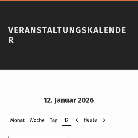
VERANSTALTUNGSKALENDE
R
12. Januar 2026
Zurück
Weiter
Heute
Monat
Woche
Tag
Monat
Tag
Jahr