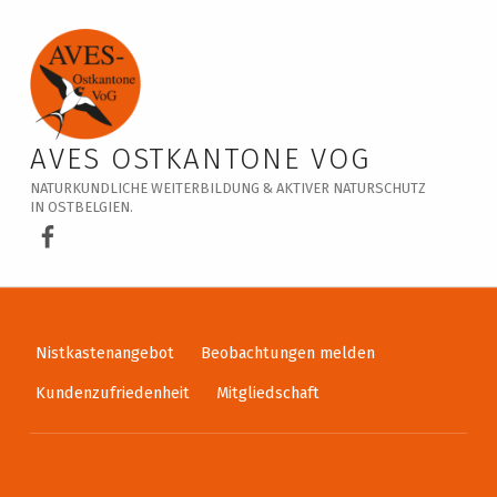
Veranstaltungskalender – AVES Ostkantone VoG
AVES OSTKANTONE VOG
NATURKUNDLICHE WEITERBILDUNG & AKTIVER NATURSCHUTZ
IN OSTBELGIEN.
AVES Ostkantone bei Facebook
Nistkastenangebot
Beobachtungen melden
Kundenzufriedenheit
Mitgliedschaft