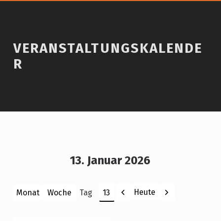
VERANSTALTUNGSKALENDE
R
13. Januar 2026
Zurück
Weiter
Heute
Monat
Woche
Tag
Monat
Tag
Jahr