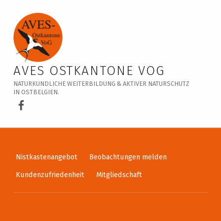
Veranstaltungskalender – AVES Ostkantone VoG
AVES OSTKANTONE VOG
NATURKUNDLICHE WEITERBILDUNG & AKTIVER NATURSCHUTZ
IN OSTBELGIEN.
AVES Ostkantone bei Facebook
Nistkastenangebot
Beobachtungen melden
Kundenzufriedenheit
Mitgliedschaft