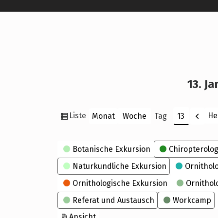
13. J
Ansicht
Zurü
Liste
He
Monat
Woche
Tag
Monat
Tag
Jahr
als
Kategorien
Botanische Exkursion
Chiropterolog
Naturkundliche Exkursion
Ornithol
Ornithologische Exkursion
Ornithol
Referat und Austausch
Workcamp
ausdrucken
Ansicht