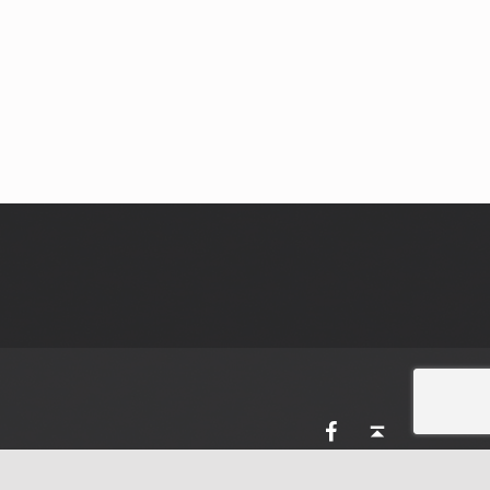
AVES Ostkantone bei Facebook
Back to top ↑