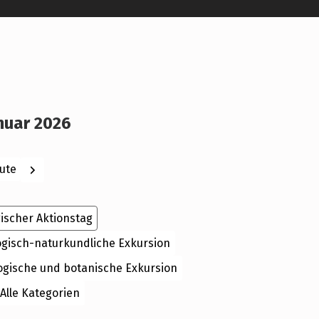
anuar 2026
ck
Weiter
ute
ischer Aktionstag
ogisch-naturkundliche Exkursion
ogische und botanische Exkursion
Alle Kategorien