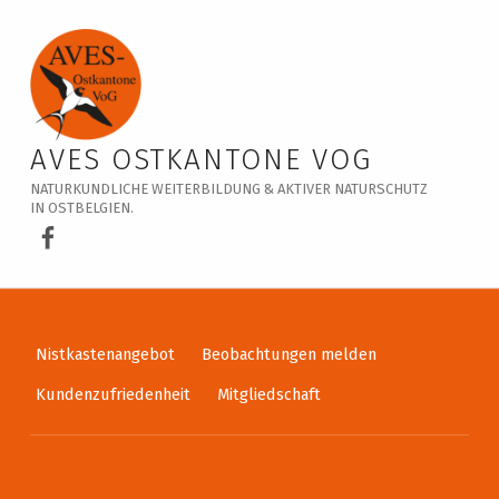
Veranstaltungskalender – AVES Ostkantone VoG
AVES OSTKANTONE VOG
NATURKUNDLICHE WEITERBILDUNG & AKTIVER NATURSCHUTZ
IN OSTBELGIEN.
AVES Ostkantone bei Facebook
Nistkastenangebot
Beobachtungen melden
Kundenzufriedenheit
Mitgliedschaft