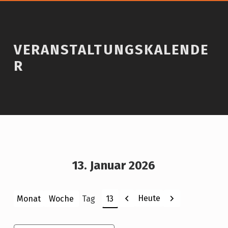
VERANSTALTUNGSKALENDE
R
13. Januar 2026
Zurück
Weiter
Heute
Monat
Woche
Tag
Monat
Tag
Jahr